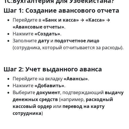
1С:Бухгалтерия для Узбекистана?
Шаг 1: Создание авансового отчета
Перейдите в
«Банк и касса» → «Касса» →
«Авансовые отчеты»
.
Нажмите
«Создать»
.
Заполните
дату
и
подотчетное лицо
(сотрудника, который отчитывается за расходы).
Шаг 2: Учет выданного аванса
Перейдите на вкладку
«Авансы»
.
Нажмите
«Добавить»
.
Выберите
документ
, подтверждающий
выдачу
денежных средств
(например,
расходный
кассовый ордер
или
перевод на карту
сотрудника
)