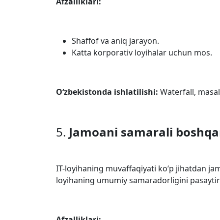
Afzalliklari:
Shaffof va aniq jarayon.
Katta korporativ loyihalar uchun mos.
O‘zbekistonda ishlatilishi:
Waterfall, masa
5.
Jamoani samarali boshqar
IT-loyihaning muvaffaqiyati ko‘p jihatdan jam
loyihaning umumiy samaradorligini pasaytir
Afzalliklari: