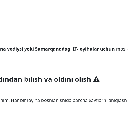
.
ona vodiysi yoki Samarqanddagi IT-loyihalar uchun
mos k
indan bilish va oldini olish ⚠️
him. Har bir loyiha boshlanishida barcha xavflarni aniqlash 