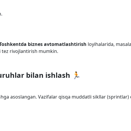
h.
Toshkentda biznes avtomatlashtirish
loyihalarida, masal
i tez rivojlantirish mumkin.
uruhlar bilan ishlash 🏃
shga asoslangan. Vazifalar qisqa muddatli sikllar (sprintlar) 