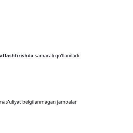
atlashtirishda
samarali qo‘llaniladi.
va mas’uliyat belgilanmagan jamoalar