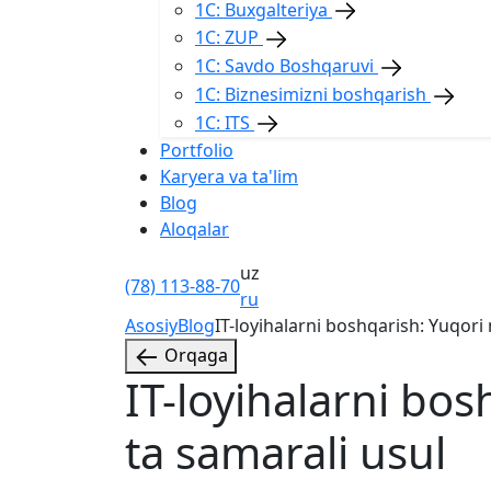
1С: Buxgalteriya
1С: ZUP
1С: Savdo Boshqaruvi
1С: Biznesimizni boshqarish
1С: ITS
Portfolio
Karyera va ta'lim
Blog
Aloqalar
uz
(78) 113-88-70
ru
Asosiy
Blog
IT-loyihalarni boshqarish: Yuqori 
Orqaga
IT-loyihalarni bos
ta samarali usul