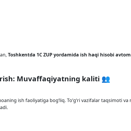
lan,
Toshkentda 1C ZUP yordamida ish haqi hisobi avtom
ish: Muvaffaqiyatning kaliti 👥
oaning ish faoliyatiga bog‘liq. To‘g‘ri vazifalar taqsimoti 
adi.