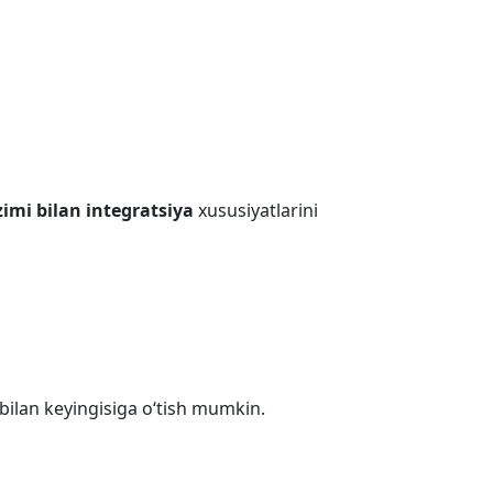
zimi bilan integratsiya
xususiyatlarini
ilan keyingisiga o‘tish mumkin.