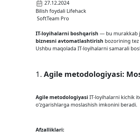
27.12.2024
Bilish foydali
Lifehack
SoftTeam Pro
IT-loyihalarni boshqarish
— bu murakkab jar
biznesni avtomatlashtirish
bozorining tez
Ushbu maqolada IT-loyihalarni samarali bos
1.
Agile metodologiyasi: Mo
Agile metodologiyasi
IT-loyihalarni kichik i
o‘zgarishlarga moslashish imkonini beradi.
Afzalliklari: