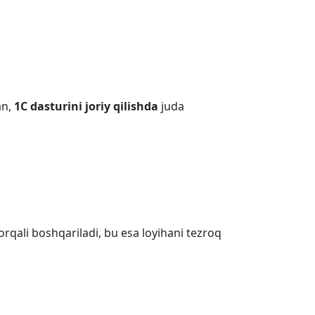
an,
1C dasturini joriy qilishda
juda
orqali boshqariladi, bu esa loyihani tezroq