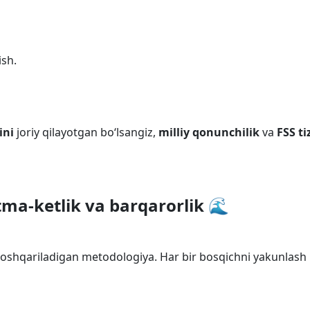
ish.
ini
joriy qilayotgan bo‘lsangiz,
milliy qonunchilik
va
FSS ti
ma-ketlik va barqarorlik 🌊
shqariladigan metodologiya. Har bir bosqichni yakunlash b