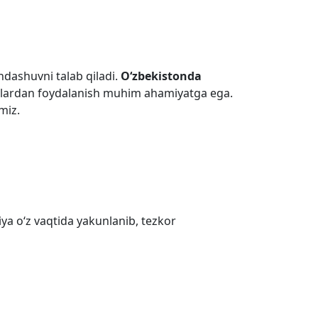
ndashuvni talab qiladi.
O‘zbekistonda
talardan foydalanish muhim ahamiyatga ega.
miz.
tsiya o‘z vaqtida yakunlanib, tezkor