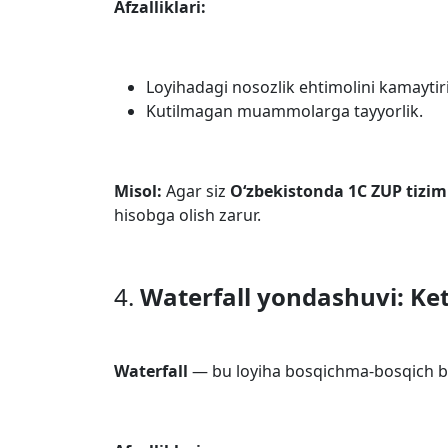
Afzalliklari:
Loyihadagi nosozlik ehtimolini kamaytir
Kutilmagan muammolarga tayyorlik.
Misol:
Agar siz
O‘zbekistonda 1C ZUP tizim
hisobga olish zarur.
4.
Waterfall yondashuvi: Ket
Waterfall
— bu loyiha bosqichma-bosqich bo