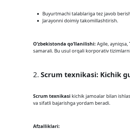
Buyurtmachi talablariga tez javob beris
Jarayonni doimiy takomillashtirish.
O‘zbekistonda qo‘llanilishi:
Agile, ayniqsa,
samarali. Bu usul orqali korporativ tizimlarn
2.
Scrum texnikasi: Kichik g
Scrum texnikasi
kichik jamoalar bilan ishla
va sifatli bajarishga yordam beradi.
Afzalliklari: