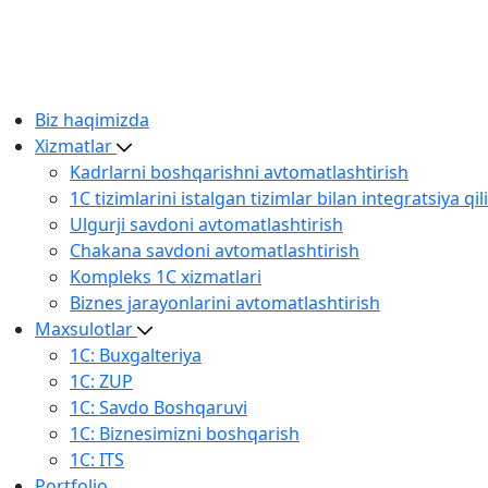
Biz haqimizda
Xizmatlar
Kadrlarni boshqarishni avtomatlashtirish
1С tizimlarini istalgan tizimlar bilan integratsiya qil
Ulgurji savdoni avtomatlashtirish
Chakana savdoni avtomatlashtirish
Kompleks 1C xizmatlari
Biznes jarayonlarini avtomatlashtirish
Maxsulotlar
1С: Buxgalteriya
1С: ZUP
1С: Savdo Boshqaruvi
1С: Biznesimizni boshqarish
1С: ITS
Portfolio