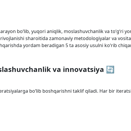
ayon bo‘lib, yuqori aniqlik, moslashuvchanlik va to‘g‘ri yo
 rivojlanishi sharoitida zamonaviy metodologiyalar va vosi
hqarishda yordam beradigan 5 ta asosiy usulni ko‘rib chiqa
slashuvchanlik va innovatsiya 🔄
teratsiyalarga bo‘lib boshqarishni taklif qiladi. Har bir itera