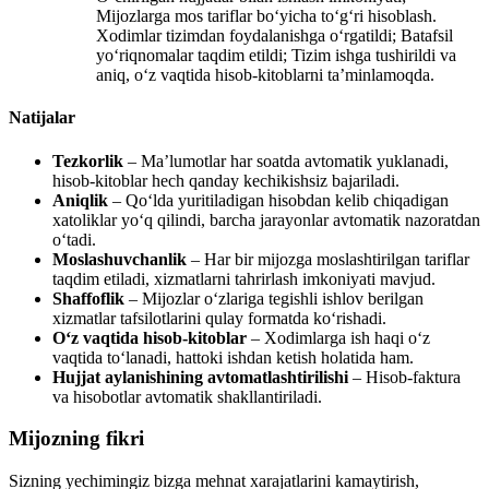
Mijozlarga mos tariflar bo‘yicha to‘g‘ri hisoblash.
Xodimlar tizimdan foydalanishga o‘rgatildi; Batafsil
yo‘riqnomalar taqdim etildi; Tizim ishga tushirildi va
aniq, o‘z vaqtida hisob-kitoblarni ta’minlamoqda.
Natijalar
Tezkorlik
– Ma’lumotlar har soatda avtomatik yuklanadi,
hisob-kitoblar hech qanday kechikishsiz bajariladi.
Aniqlik
– Qo‘lda yuritiladigan hisobdan kelib chiqadigan
xatoliklar yo‘q qilindi, barcha jarayonlar avtomatik nazoratdan
o‘tadi.
Moslashuvchanlik
– Har bir mijozga moslashtirilgan tariflar
taqdim etiladi, xizmatlarni tahrirlash imkoniyati mavjud.
Shaffoflik
– Mijozlar o‘zlariga tegishli ishlov berilgan
xizmatlar tafsilotlarini qulay formatda ko‘rishadi.
O‘z vaqtida hisob-kitoblar
– Xodimlarga ish haqi o‘z
vaqtida to‘lanadi, hattoki ishdan ketish holatida ham.
Hujjat aylanishining avtomatlashtirilishi
– Hisob-faktura
va hisobotlar avtomatik shakllantiriladi.
Mijozning fikri
Sizning yechimingiz bizga mehnat xarajatlarini kamaytirish,