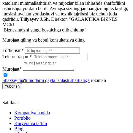
xatolarni minimallashtirish va mijozlar bilan ishlashda shaffoflikni
oshirishga yordam berdi. Ayniqsa sizning jamoangizning tezkorligi,
moslashuvchan yondashuvi va texnik tajribasi biz uchun juda
qadrlidir.
Tillyayev J.Sh.
Direktor, "GALAKTIKA BIZNES"
MChJ
Biznesingizni yangi bosqichga olib chiqing!
Murojaat qiling va bepul konsultatsiya oling
To’liq ism*
Telefon raqam*
Murojaat*
Shaxsiy ma'lumotlarni qayta ishlash shartlariga
roziman
Yuborish
Sahifalar
Kompaniya haqida
Portfolio
Karyera va ta’lim
Blog