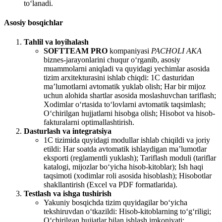
to‘lanadi.
Asosiy bosqichlar
Tahlil va loyihalash
SOFTTEAM PRO
kompaniyasi
PACHOLI AKA
biznes-jarayonlarini chuqur o‘rganib, asosiy
muammolarni aniqladi va quyidagi yechimlar asosida
tizim arxitekturasini ishlab chiqdi: 1C dasturidan
ma’lumotlarni avtomatik yuklab olish; Har bir mijoz
uchun alohida shartlar asosida moslashuvchan tariflash;
Xodimlar o‘rtasida to‘lovlarni avtomatik taqsimlash;
O‘chirilgan hujjatlarni hisobga olish; Hisobot va hisob-
fakturalarni optimallashtirish.
Dasturlash va integratsiya
1C tizimida quyidagi modullar ishlab chiqildi va joriy
etildi: Har soatda avtomatik ishlaydigan ma’lumotlar
eksporti (reglamentli yuklash); Tariflash moduli (tariflar
katalogi, mijozlar bo‘yicha hisob-kitoblar); Ish haqi
taqsimoti (xodimlar roli asosida hisoblash); Hisobotlar
shakllantirish (Excel va PDF formatlarida).
Testlash va ishga tushirish
Yakuniy bosqichda tizim quyidagilar bo‘yicha
tekshiruvdan o‘tkazildi: Hisob-kitoblarning to‘g‘riligi;
O‘chirilgan hujjatlar bilan ishlash imkoniyati;