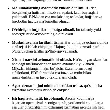
Ma’lumotlarning avtomatik yuklab olinishi.
1C dan
buxgalteriya hujjatlari, hisob varaqalari, kadr buyruqlari
yuklanadi. BPM-dan esa maslahatlar, to‘lovlar, hujjatlar va
hisobotlar haqida ma’lumotlar olinadi.
O‘chirilgan hujjatlar inobatga olinadi,
bu takroriy yoki
noto‘g‘ri hisob-kitoblarning oldini oladi.
Moslashuvchan tariflash tizimi.
Har bir mijoz uchun alohida
tarif rejasi ishlab chiqilgan. Hajmga bog‘liq xizmatlar uchun
o‘zgaruvchan tariflar qo‘llab-quvvatlanadi.
Xizmat narxini avtomatik hisoblash.
Ko‘rsatilgan xizmatlar
haqidagi ma’lumotlar har soatda avtomatik yuklanadi.
Mijozlar ishlangan hajm bo‘yicha Excel formatidagi
tafsilotlarni, PDF formatida esa imzo va muhr bilan
rasmiylashtirilgan hisob-fakturalarni oladi.
Agar xizmat hajmi minimal tarifdan oshsa,
qo‘shimcha
xizmatlar avtomatik hisoblab chiqiladi.
Ish haqi avtomatik hisoblanadi.
Asosiy xodimlarga
bajargan operatsiyalar soniga qarab, yordamchi xodimlarga
esa ular biriktirilgan mijozlarning xizmatlari asosida ish haqi