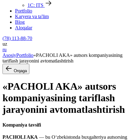
1С: ITS
Portfolio
Karyera va ta'lim
Blog
Aloqalar
(78) 113-88-70
uz
ru
Asosiy
Portfolio
«PACHOLI AKA» autsors kompaniyasining
tariflash jarayonini avtomatlashtirish
Orqaga
«PACHOLI AKA» autsors
kompaniyasining tariflash
jarayonini avtomatlashtirish
Kompaniya tavsifi
PACHOLI AKA
— bu Oʻzbekistonda buxgalteriya autsorsing