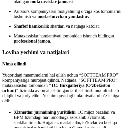
oladigan
mutaxassislar jamoasi
.
Autssors kompaniyalari faoliyatining o‘ziga xos tomonlarini
tushunish va
moslashuvchan yondashuv
.
Shaffof hamkorlik
shartlari va natijaga kafolat.
Mutaxassislar hamjamiyati tomonidan ishonch bildirgan
professional jamoa
.
Loyiha yechimi va natijalari
Nima qilindi
Yuqoridagi muammolarni hal qilish uchun “SOFTTEAM PRO”
kompaniyasiga murojaat qilindi. Natijada, “SOFTTEAM PRO”
mutaxassislari tomonidan
"1C: Buxgalteriya (O‘zbekiston
uchun)"
tizimida avtomatlashtirilgan tariflashtirish moduli ishlab
chiqildi va joriy etildi. Yechim quyidagi imkoniyatlarni o‘z ichiga
oldi:
Xizmatlar jurnalining yuritilishi.
1C mijoz bazalari va
BPM-tizimdagi ma’lumotlarga asoslanib avtomatik
shakllantiriladi. Hujjatlar, maslahatlar, to‘lovlar va boshqa
operatsiyalar haqidagi barcha ma’lumotlar aks etadi.