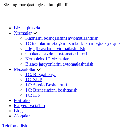
Sizning murojaatingiz qabul qilindi!
Biz haqimizda
Xizmatlar
Kadrlarni boshqarishni avtomatlashtirish
1С tizimlarini istalgan tizimlar bilan integratsiya qilish
Ulgurji savdoni avtomatlashtirish
Chakana savdoni avtomatlashtirish
Kompleks 1C xizmatlari
Biznes jarayonlarini avtomatlashtirish
Maxsulotlar
1С: Buxgalteriya
1С: ZUP
1С: Savdo Boshqaruvi
1С: Biznesimizni boshqarish
1С: ITS
Portfolio
Karyera va ta'lim
Blog
Aloqalar
Telefon qilish