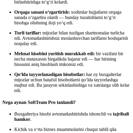
birlashtirishga to‘g‘ri kelardi.
Orqaga sanani o‘zgartirish:
xodimlar hujjatlarni orqaga
sanada o‘zgartira olardi — bunday tuzatishlarni to‘g‘ri
hisobga olishning iloji yo‘q edi.
Turli tariflar:
mijozlar bilan tuzilgan shartnomalar turlicha
edi. Avtomatlashtirishsiz moslashuvchan tariflarni boshqarish
noqulay edi.
Mehnat hisobini yuritish murakkab edi:
bir vazifani bir
necha mutaxassis birgalikda bajarar edi — har birining
hissasini aniq hisoblash imkonsiz edi.
Qo‘lda tayyorlanadigan hisobotlar:
har oy buxgalterlar
mijozlar uchun batafsil hisobotlarni qo‘lda tayyorlashga
majbur edi. Bu jarayon sekinlashishiga va xatolarga olib kelar
edi.
Nega aynan SoftTeam Pro tanlandi?
Buxgalteriya hisobi avtomatlashtirishda ishonchli va
tajribali
hamkor
.
Kichik va o‘rta biznes muammolarini chuqur tahlil qila