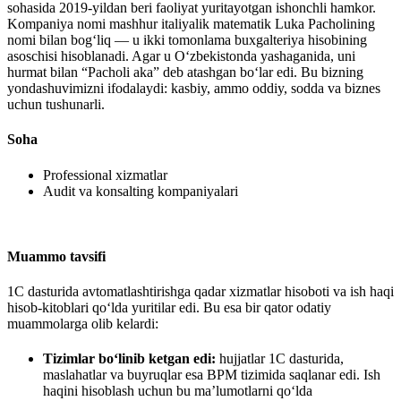
sohasida 2019-yildan beri faoliyat yuritayotgan ishonchli hamkor.
Kompaniya nomi mashhur italiyalik matematik Luka Pacholining
nomi bilan bogʻliq — u ikki tomonlama buxgalteriya hisobining
asoschisi hisoblanadi. Agar u Oʻzbekistonda yashaganida, uni
hurmat bilan “Pacholi aka” deb atashgan boʻlar edi. Bu bizning
yondashuvimizni ifodalaydi: kasbiy, ammo oddiy, sodda va biznes
uchun tushunarli.
Soha
Professional xizmatlar
Audit va konsalting kompaniyalari
Muammo tavsifi
1С dasturida avtomatlashtirishga qadar xizmatlar hisoboti va ish haqi
hisob-kitoblari qo‘lda yuritilar edi. Bu esa bir qator odatiy
muammolarga olib kelardi:
Tizimlar bo‘linib ketgan edi:
hujjatlar 1С dasturida,
maslahatlar va buyruqlar esa BPM tizimida saqlanar edi. Ish
haqini hisoblash uchun bu maʼlumotlarni qo‘lda